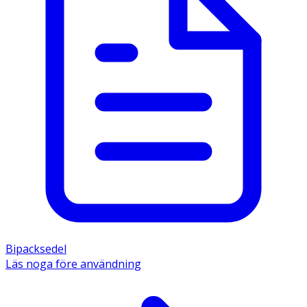
Bipacksedel
Läs noga före användning