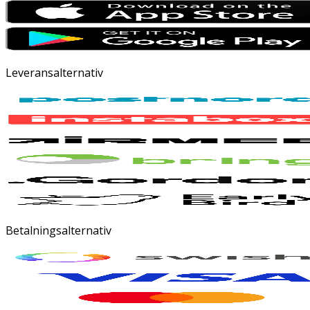
Leveransalternativ
Betalningsalternativ