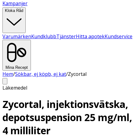
Kampanjer
Kloka Råd
Varumärken
Kundklubb
Tjänster
Hitta apotek
Kundservice
Mina Recept
Hem
/
Sökbar, ej köpb, ej kat
/
Zycortal
Läkemedel
Zycortal, injektionsvätska,
depotsuspension 25 mg/ml,
4 milliliter