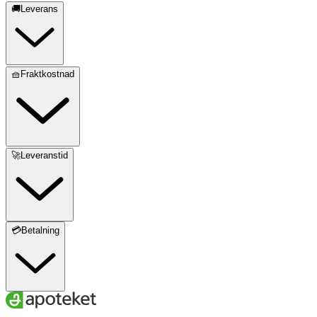
🚚Leverans
🧺Fraktkostnad
🚀Leveranstid
💳Betalning