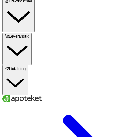
🧺Fraktkostnad
🚀Leveranstid
💳Betalning