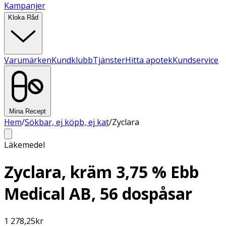
Kampanjer
Kloka Råd
Varumärken
Kundklubb
Tjänster
Hitta apotek
Kundservice
Mina Recept
Hem
/
Sökbar, ej köpb, ej kat
/
Zyclara
Läkemedel
Zyclara, kräm 3,75 % Ebb
Medical AB, 56 dospåsar
1 278,25
kr