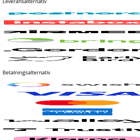
Leveransalternativ
Betalningsalternativ