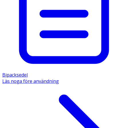
Bipacksedel
Läs noga före användning