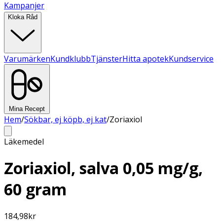
Kampanjer
Kloka Råd
Varumärken
Kundklubb
Tjänster
Hitta apotek
Kundservice
Mina Recept
Hem
/
Sökbar, ej köpb, ej kat
/
Zoriaxiol
Läkemedel
Zoriaxiol, salva 0,05 mg/g,
60 gram
184,98
kr