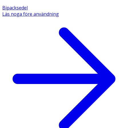
Bipacksedel
Läs noga före användning