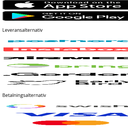
Leveransalternativ
Betalningsalternativ