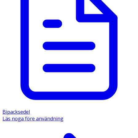
Bipacksedel
Läs noga före användning