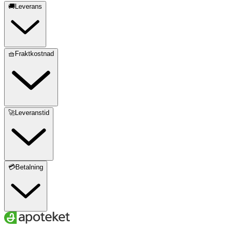
🚚Leverans
🧺Fraktkostnad
🚀Leveranstid
💳Betalning