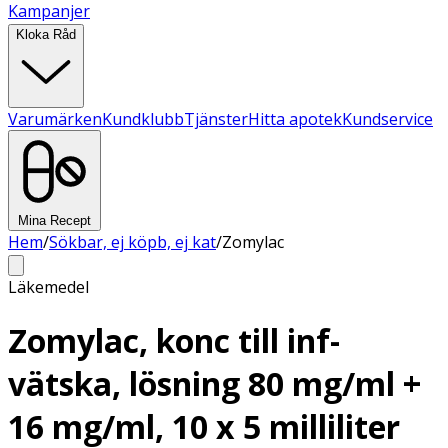
Kampanjer
Kloka Råd
Varumärken
Kundklubb
Tjänster
Hitta apotek
Kundservice
Mina Recept
Hem
/
Sökbar, ej köpb, ej kat
/
Zomylac
Läkemedel
Zomylac, konc till inf-
vätska, lösning 80 mg/ml +
16 mg/ml, 10 x 5 milliliter