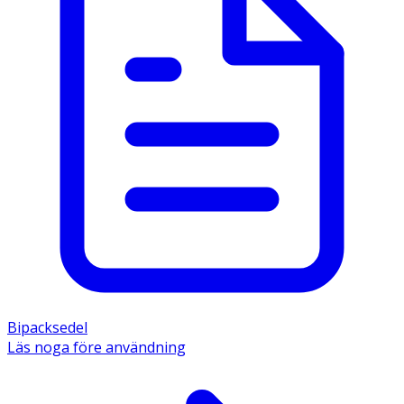
Bipacksedel
Läs noga före användning