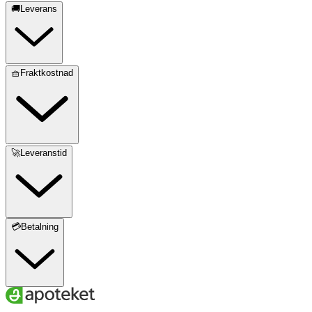
🚚Leverans
🧺Fraktkostnad
🚀Leveranstid
💳Betalning