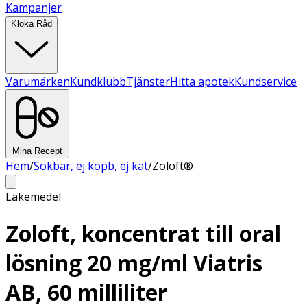
Kampanjer
Kloka Råd
Varumärken
Kundklubb
Tjänster
Hitta apotek
Kundservice
Mina Recept
Hem
/
Sökbar, ej köpb, ej kat
/
Zoloft®
Läkemedel
Zoloft, koncentrat till oral
lösning 20 mg/ml Viatris
AB, 60 milliliter