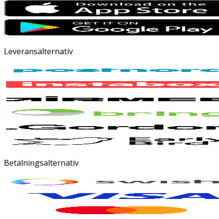
Leveransalternativ
Betalningsalternativ