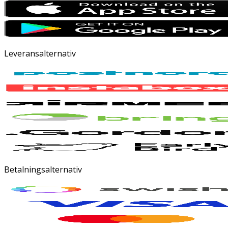
Leveransalternativ
Betalningsalternativ