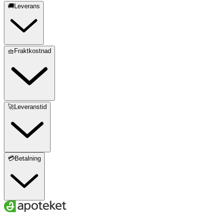
🚚Leverans
🧺Fraktkostnad
🚀Leveranstid
💳Betalning