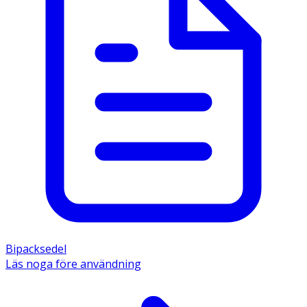
Bipacksedel
Läs noga före användning