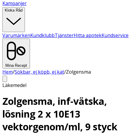
Kampanjer
Kloka Råd
Varumärken
Kundklubb
Tjänster
Hitta apotek
Kundservice
Mina Recept
Hem
/
Sökbar, ej köpb, ej kat
/
Zolgensma
Läkemedel
Zolgensma, inf-vätska,
lösning 2 x 10E13
vektorgenom/ml, 9 styck