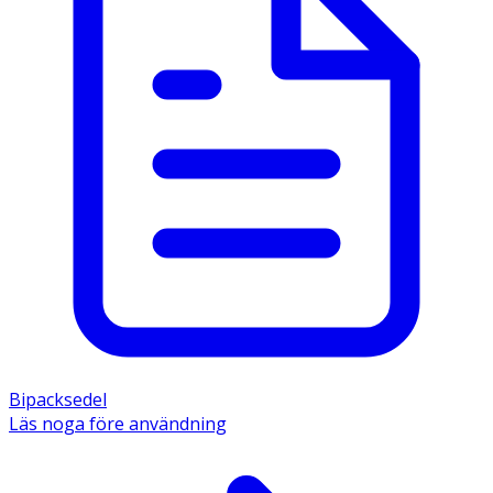
Bipacksedel
Läs noga före användning