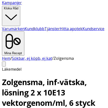
Kampanjer
Kloka Råd
Varumärken
Kundklubb
Tjänster
Hitta apotek
Kundservice
Mina Recept
Hem
/
Sökbar, ej köpb, ej kat
/
Zolgensma
Läkemedel
Zolgensma, inf-vätska,
lösning 2 x 10E13
vektorgenom/ml, 6 styck