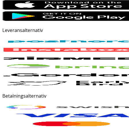
Leveransalternativ
Betalningsalternativ