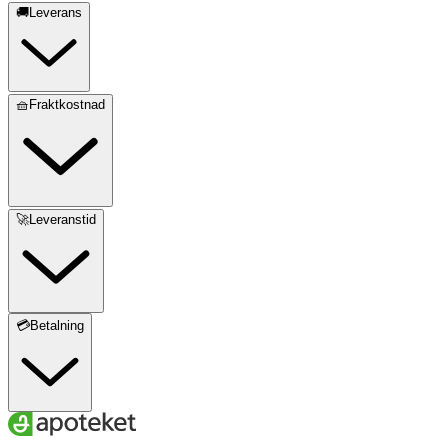
🚚Leverans
🧺Fraktkostnad
🚀Leveranstid
💳Betalning