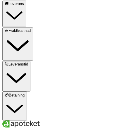
🚚Leverans
🧺Fraktkostnad
🚀Leveranstid
💳Betalning