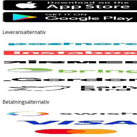
Leveransalternativ
Betalningsalternativ