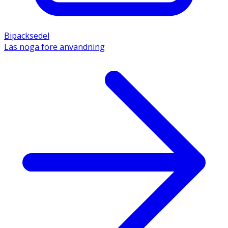
Bipacksedel
Läs noga före användning