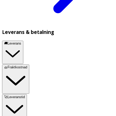
Leverans & betalning
🚚Leverans
🧺Fraktkostnad
🚀Leveranstid