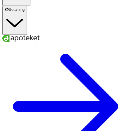
💳Betalning