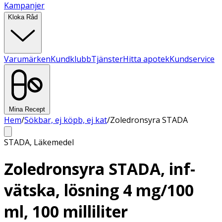
Kampanjer
Kloka Råd
Varumärken
Kundklubb
Tjänster
Hitta apotek
Kundservice
Mina Recept
Hem
/
Sökbar, ej köpb, ej kat
/
Zoledronsyra STADA
STADA
,
Läkemedel
Zoledronsyra STADA, inf-
vätska, lösning 4 mg/100
ml, 100 milliliter