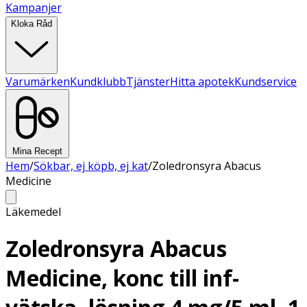
Kampanjer
Kloka Råd
Varumärken
Kundklubb
Tjänster
Hitta apotek
Kundservice
Mina Recept
Hem
/
Sökbar, ej köpb, ej kat
/
Zoledronsyra Abacus
Medicine
Läkemedel
Zoledronsyra Abacus
Medicine, konc till inf-