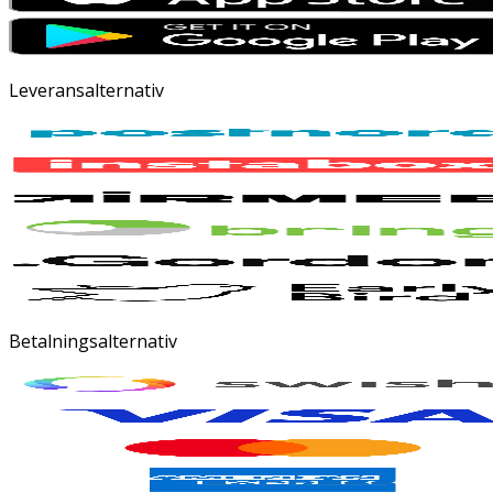
Leveransalternativ
Betalningsalternativ