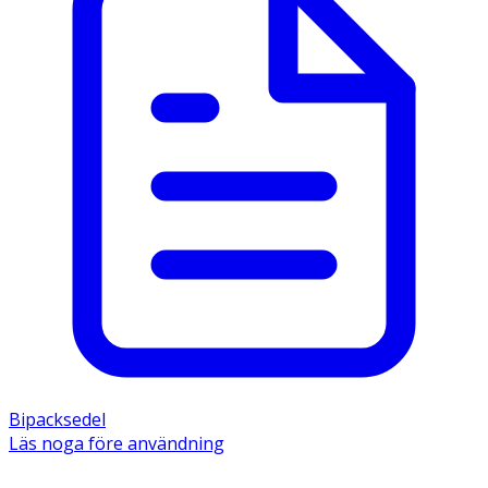
Bipacksedel
Läs noga före användning