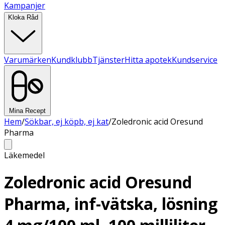
Kampanjer
Kloka Råd
Varumärken
Kundklubb
Tjänster
Hitta apotek
Kundservice
Mina Recept
Hem
/
Sökbar, ej köpb, ej kat
/
Zoledronic acid Oresund
Pharma
Läkemedel
Zoledronic acid Oresund
Pharma, inf-vätska, lösning