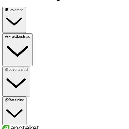
🚚Leverans
🧺Fraktkostnad
🚀Leveranstid
💳Betalning