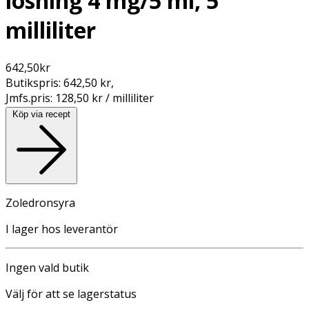
lösning 4 mg/5 ml, 5
milliliter
642,50
kr
Butikspris:
642,50 kr
,
Jmfs.pris:
128,50 kr / milliliter
Köp via recept
Zoledronsyra
I lager hos leverantör
Ingen vald butik
Välj för att se lagerstatus