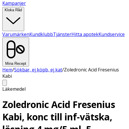
Kampanjer
Kloka Råd
Varumärken
Kundklubb
Tjänster
Hitta apotek
Kundservice
Mina Recept
Hem
/
Sökbar, ej köpb, ej kat
/
Zoledronic Acid Fresenius
Kabi
Läkemedel
Zoledronic Acid Fresenius
Kabi, konc till inf-vätska,