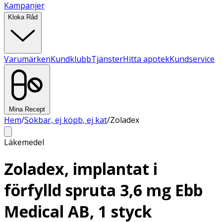
Kampanjer
Kloka Råd
Varumärken
Kundklubb
Tjänster
Hitta apotek
Kundservice
Mina Recept
Hem
/
Sökbar, ej köpb, ej kat
/
Zoladex
Läkemedel
Zoladex, implantat i
förfylld spruta 3,6 mg Ebb
Medical AB, 1 styck