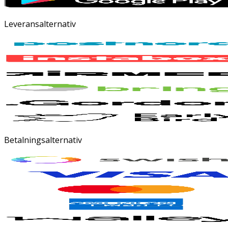
Leveransalternativ
Betalningsalternativ