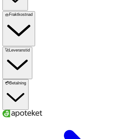
🧺Fraktkostnad
🚀Leveranstid
💳Betalning