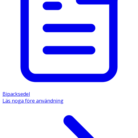
Bipacksedel
Läs noga före användning