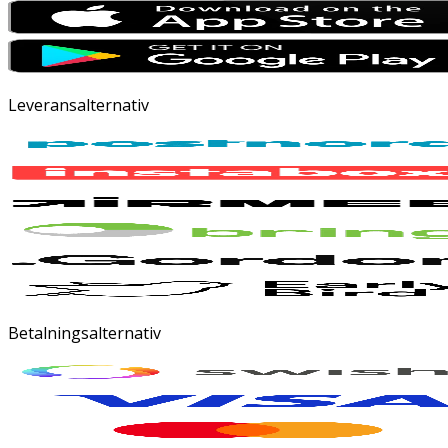
Leveransalternativ
Betalningsalternativ