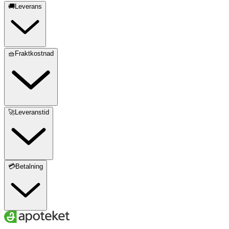
🚚Leverans
🧺Fraktkostnad
🚀Leveranstid
💳Betalning