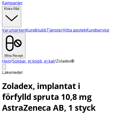
Kampanjer
Kloka Råd
Varumärken
Kundklubb
Tjänster
Hitta apotek
Kundservice
Mina Recept
Hem
/
Sökbar, ej köpb, ej kat
/
Zoladex®
Läkemedel
Zoladex, implantat i
förfylld spruta 10,8 mg
AstraZeneca AB, 1 styck