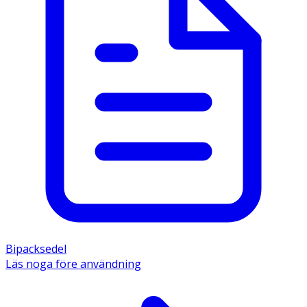
Bipacksedel
Läs noga före användning