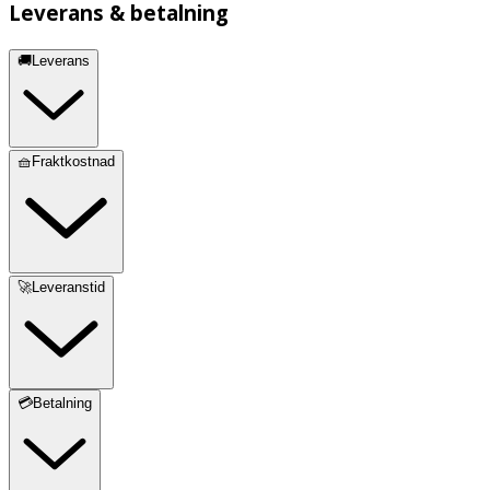
Leverans & betalning
🚚Leverans
🧺Fraktkostnad
🚀Leveranstid
💳Betalning