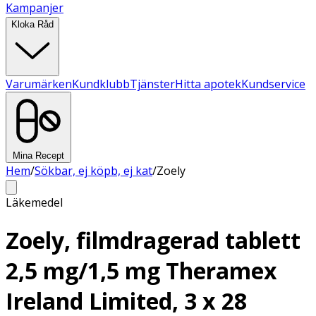
Kampanjer
Kloka Råd
Varumärken
Kundklubb
Tjänster
Hitta apotek
Kundservice
Mina Recept
Hem
/
Sökbar, ej köpb, ej kat
/
Zoely
Läkemedel
Zoely, filmdragerad tablett
2,5 mg/1,5 mg Theramex
Ireland Limited, 3 x 28