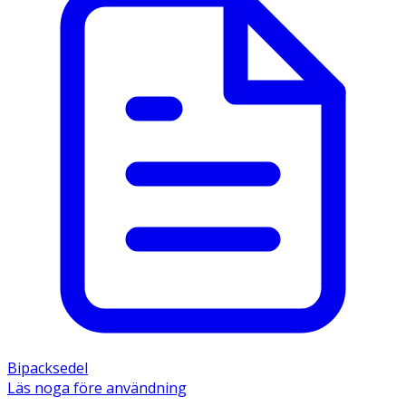
Bipacksedel
Läs noga före användning