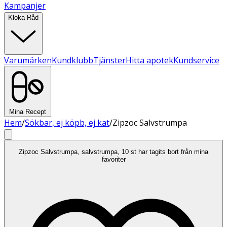
Kampanjer
Kloka Råd
Varumärken
Kundklubb
Tjänster
Hitta apotek
Kundservice
Mina Recept
Hem
/
Sökbar, ej köpb, ej kat
/
Zipzoc Salvstrumpa
Zipzoc Salvstrumpa, salvstrumpa, 10 st har tagits bort från mina
favoriter