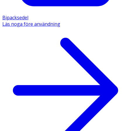
Bipacksedel
Läs noga före användning