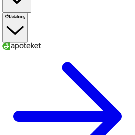
💳Betalning