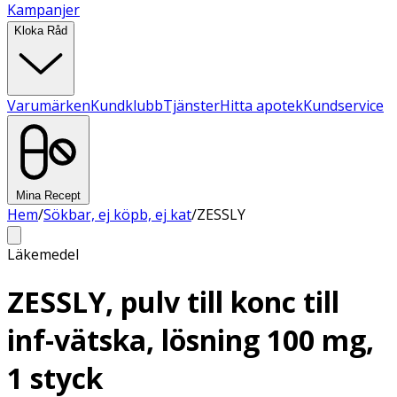
Kampanjer
Kloka Råd
Varumärken
Kundklubb
Tjänster
Hitta apotek
Kundservice
Mina Recept
Hem
/
Sökbar, ej köpb, ej kat
/
ZESSLY
Läkemedel
ZESSLY, pulv till konc till
inf-vätska, lösning 100 mg,
1 styck