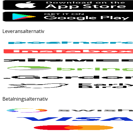
Leveransalternativ
Betalningsalternativ