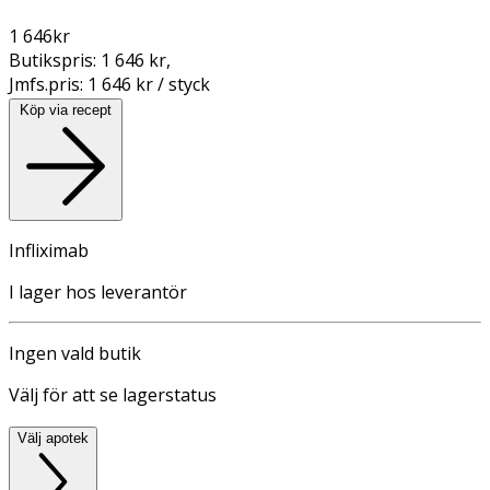
1 646
kr
Butikspris:
1 646 kr
,
Jmfs.pris:
1 646 kr / styck
Köp via recept
Infliximab
I lager hos leverantör
Ingen vald butik
Välj för att se lagerstatus
Välj apotek