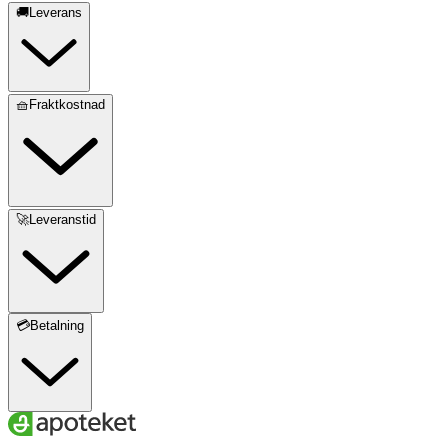
🚚Leverans
🧺Fraktkostnad
🚀Leveranstid
💳Betalning