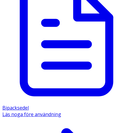
Bipacksedel
Läs noga före användning