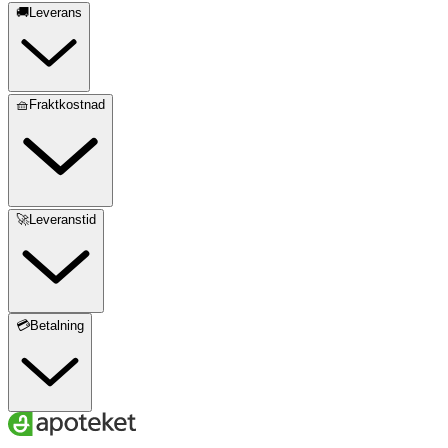
🚚Leverans
🧺Fraktkostnad
🚀Leveranstid
💳Betalning