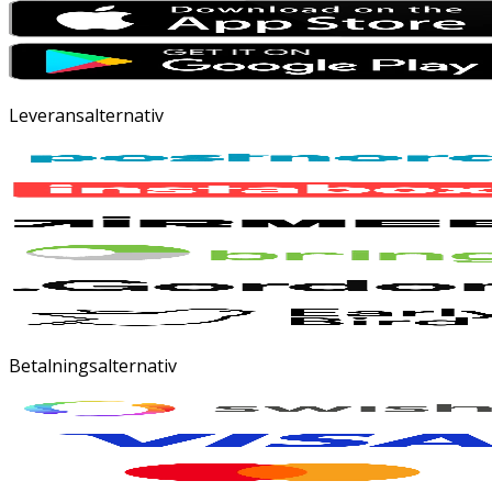
Leveransalternativ
Betalningsalternativ