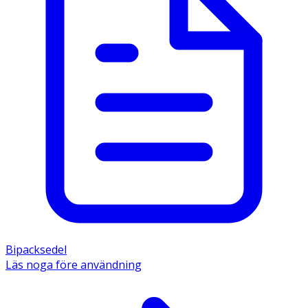
Bipacksedel
Läs noga före användning