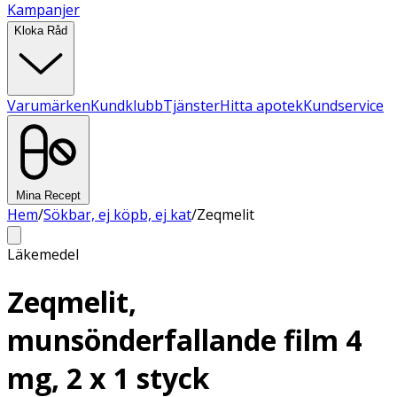
Kampanjer
Kloka Råd
Varumärken
Kundklubb
Tjänster
Hitta apotek
Kundservice
Mina Recept
Hem
/
Sökbar, ej köpb, ej kat
/
Zeqmelit
Läkemedel
Zeqmelit,
munsönderfallande film 4
mg, 2 x 1 styck