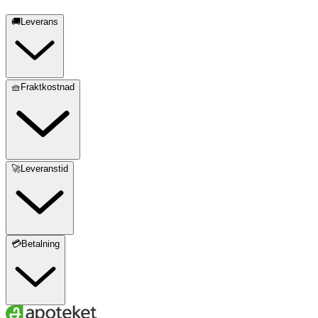
🚚Leverans
🧺Fraktkostnad
🚀Leveranstid
💳Betalning