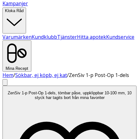
Kampanjer
Kloka Råd
Varumärken
Kundklubb
Tjänster
Hitta apotek
Kundservice
Mina Recept
Hem
/
Sökbar, ej köpb, ej kat
/
ZenSiv 1-p Post-Op 1-dels
ZenSiv 1-p Post-Op 1-dels, tömbar påse, uppklippbar 10-100 mm, 10
styck har tagits bort från mina favoriter