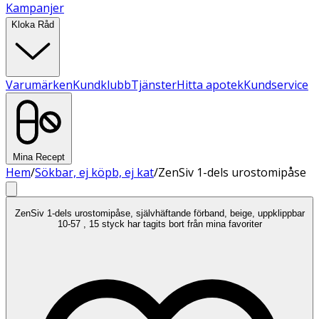
Kampanjer
Kloka Råd
Varumärken
Kundklubb
Tjänster
Hitta apotek
Kundservice
Mina Recept
Hem
/
Sökbar, ej köpb, ej kat
/
ZenSiv 1-dels urostomipåse
ZenSiv 1-dels urostomipåse, självhäftande förband, beige, uppklippbar
10-57 , 15 styck har tagits bort från mina favoriter