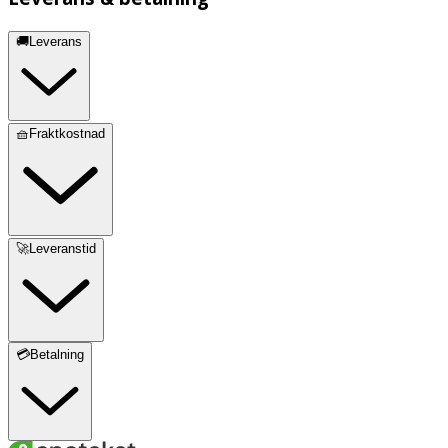
🚚Leverans
🧺Fraktkostnad
🚀Leveranstid
💳Betalning