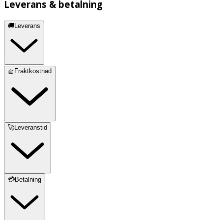
Leverans & betalning
🚚Leverans
🧺Fraktkostnad
🚀Leveranstid
💳Betalning