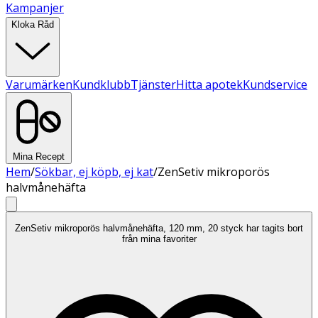
Kampanjer
Kloka Råd
Varumärken
Kundklubb
Tjänster
Hitta apotek
Kundservice
Mina Recept
Hem
/
Sökbar, ej köpb, ej kat
/
ZenSetiv mikroporös
halvmånehäfta
ZenSetiv mikroporös halvmånehäfta, 120 mm, 20 styck har tagits bort
från mina favoriter