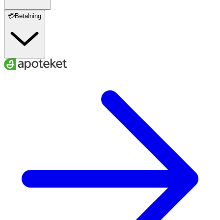
💳Betalning