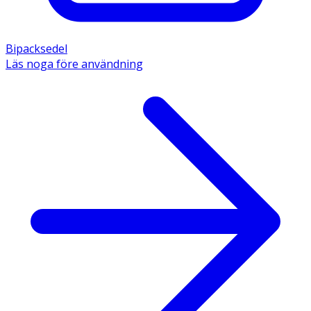
Bipacksedel
Läs noga före användning