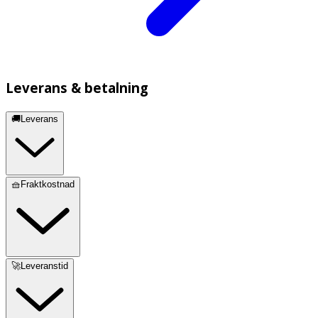
Leverans & betalning
🚚Leverans
🧺Fraktkostnad
🚀Leveranstid