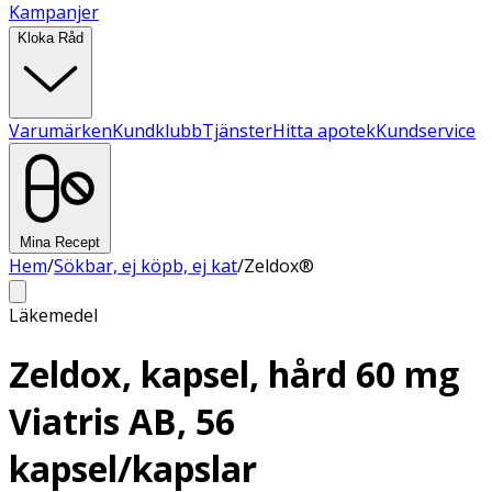
Kampanjer
Kloka Råd
Varumärken
Kundklubb
Tjänster
Hitta apotek
Kundservice
Mina Recept
Hem
/
Sökbar, ej köpb, ej kat
/
Zeldox®
Läkemedel
Zeldox, kapsel, hård 60 mg
Viatris AB, 56
kapsel/kapslar