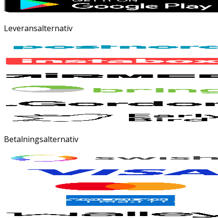
Leveransalternativ
Betalningsalternativ