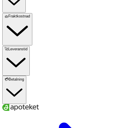
🧺Fraktkostnad
🚀Leveranstid
💳Betalning