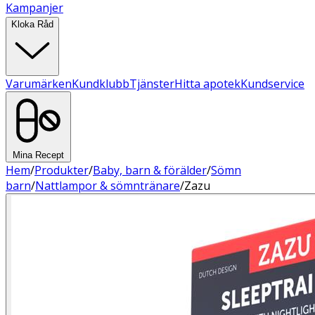
Kampanjer
Kloka Råd
Varumärken
Kundklubb
Tjänster
Hitta apotek
Kundservice
Mina Recept
Hem
/
Produkter
/
Baby, barn & förälder
/
Sömn
barn
/
Nattlampor & sömntränare
/
Zazu