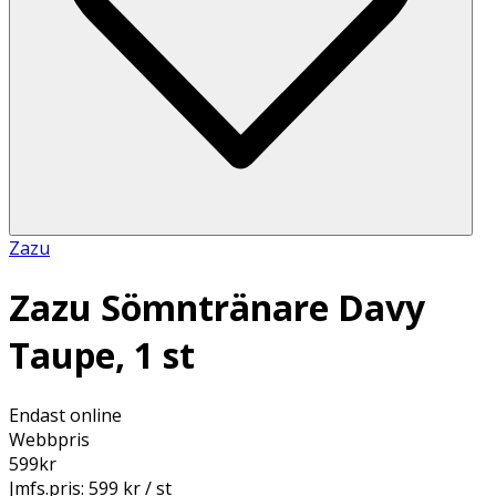
Zazu
Zazu Sömntränare Davy
Taupe, 1 st
Endast online
Webbpris
599
kr
Jmfs.pris:
599 kr / st