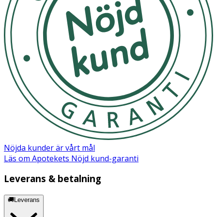
- Torka rent
Material
100% ABS
Nöjda kunder är vårt mål
Läs om Apotekets Nöjd kund-garanti
Leverans & betalning
🚚Leverans