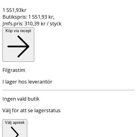
1 551,93
kr
Butikspris:
1 551,93 kr
,
Jmfs.pris:
310,39 kr / styck
Köp via recept
Filgrastim
I lager hos leverantör
Ingen vald butik
Välj för att se lagerstatus
Välj apotek