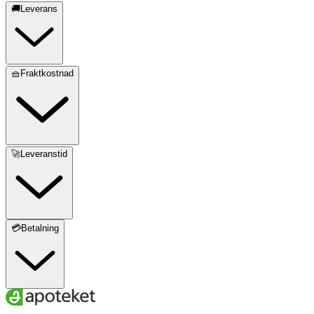
🚚Leverans
🧺Fraktkostnad
🚀Leveranstid
💳Betalning