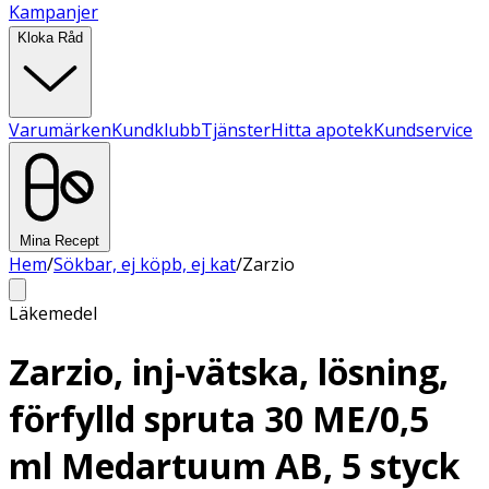
Kampanjer
Kloka Råd
Varumärken
Kundklubb
Tjänster
Hitta apotek
Kundservice
Mina Recept
Hem
/
Sökbar, ej köpb, ej kat
/
Zarzio
Läkemedel
Zarzio, inj-vätska, lösning,
förfylld spruta 30 ME/0,5
ml Medartuum AB, 5 styck