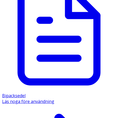
Bipacksedel
Läs noga före användning