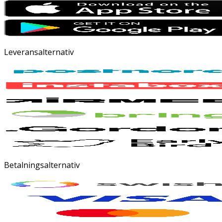
Leveransalternativ
Betalningsalternativ