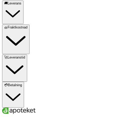
🚚Leverans
🧺Fraktkostnad
🚀Leveranstid
💳Betalning