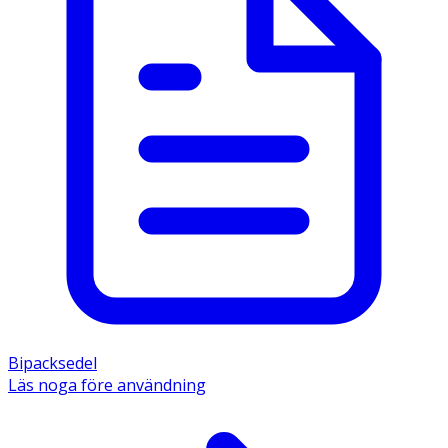
Bipacksedel
Läs noga före användning