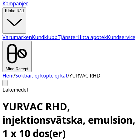
Kampanjer
Kloka Råd
Varumärken
Kundklubb
Tjänster
Hitta apotek
Kundservice
Mina Recept
Hem
/
Sökbar, ej köpb, ej kat
/
YURVAC RHD
Läkemedel
YURVAC RHD,
injektionsvätska, emulsion,
1 x 10 dos(er)