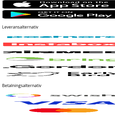
Leveransalternativ
Betalningsalternativ