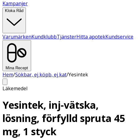
Kampanjer
Kloka Råd
Varumärken
Kundklubb
Tjänster
Hitta apotek
Kundservice
Mina Recept
Hem
/
Sökbar, ej köpb, ej kat
/
Yesintek
Läkemedel
Yesintek, inj-vätska,
lösning, förfylld spruta 45
mg, 1 styck