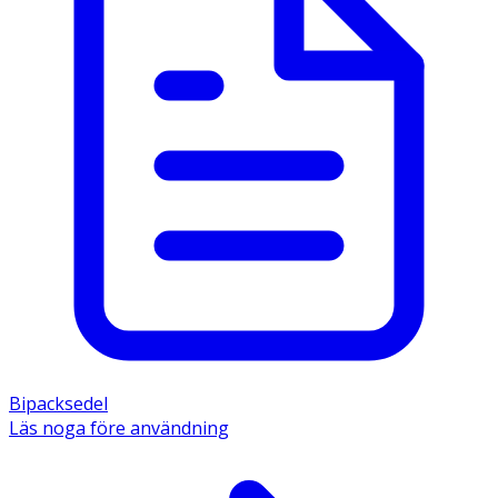
Bipacksedel
Läs noga före användning