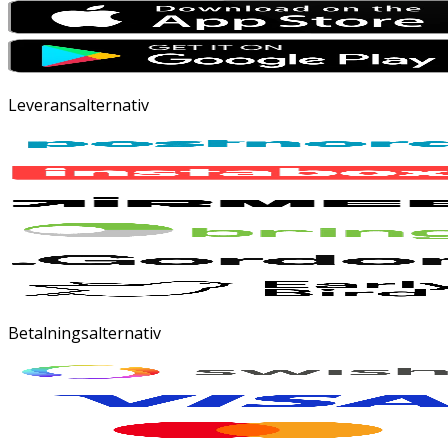
Leveransalternativ
Betalningsalternativ