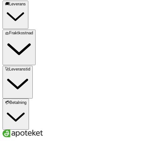
🚚Leverans
🧺Fraktkostnad
🚀Leveranstid
💳Betalning