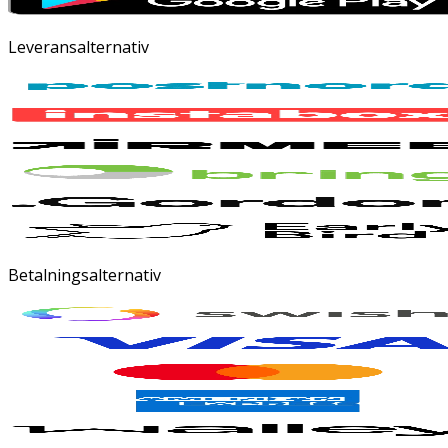
Leveransalternativ
Betalningsalternativ