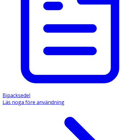
Bipacksedel
Läs noga före användning