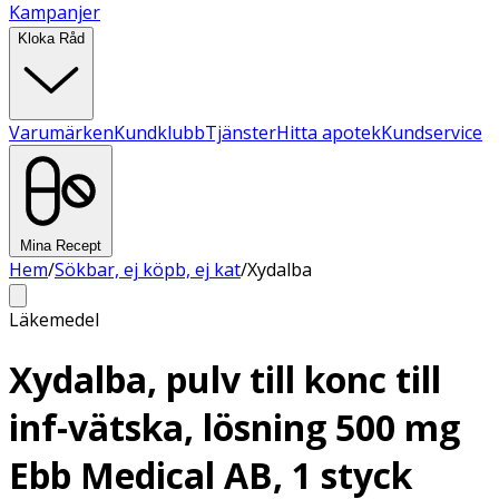
Kampanjer
Kloka Råd
Varumärken
Kundklubb
Tjänster
Hitta apotek
Kundservice
Mina Recept
Hem
/
Sökbar, ej köpb, ej kat
/
Xydalba
Läkemedel
Xydalba, pulv till konc till
inf-vätska, lösning 500 mg
Ebb Medical AB, 1 styck