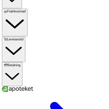
🧺Fraktkostnad
🚀Leveranstid
💳Betalning