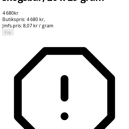
4 680
kr
Butikspris:
4 680 kr
,
Jmfs.pris:
8,07 kr / gram
Köp