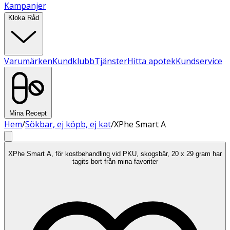
Kampanjer
Kloka Råd
Varumärken
Kundklubb
Tjänster
Hitta apotek
Kundservice
Mina Recept
Hem
/
Sökbar, ej köpb, ej kat
/
XPhe Smart A
XPhe Smart A, för kostbehandling vid PKU, skogsbär, 20 x 29 gram har
tagits bort från mina favoriter