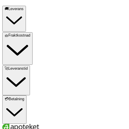
🚚Leverans
🧺Fraktkostnad
🚀Leveranstid
💳Betalning