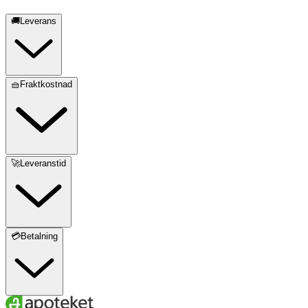
🚚Leverans
🧺Fraktkostnad
🚀Leveranstid
💳Betalning