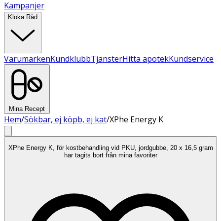
Kampanjer
Kloka Råd
Varumärken
Kundklubb
Tjänster
Hitta apotek
Kundservice
Mina Recept
Hem
/
Sökbar, ej köpb, ej kat
/
XPhe Energy K
XPhe Energy K, för kostbehandling vid PKU, jordgubbe, 20 x 16,5 gram
har tagits bort från mina favoriter