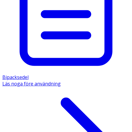
Bipacksedel
Läs noga före användning