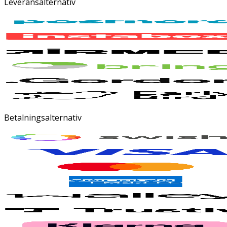
Leveransalternativ
Betalningsalternativ