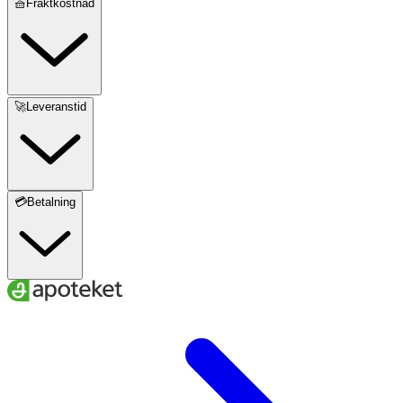
🧺Fraktkostnad
🚀Leveranstid
💳Betalning