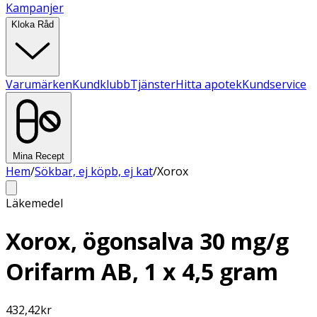
Kampanjer
Kloka Råd
Varumärken
Kundklubb
Tjänster
Hitta apotek
Kundservice
Mina Recept
Hem
/
Sökbar, ej köpb, ej kat
/
Xorox
Läkemedel
Xorox, ögonsalva 30 mg/g
Orifarm AB, 1 x 4,5 gram
432,42
kr