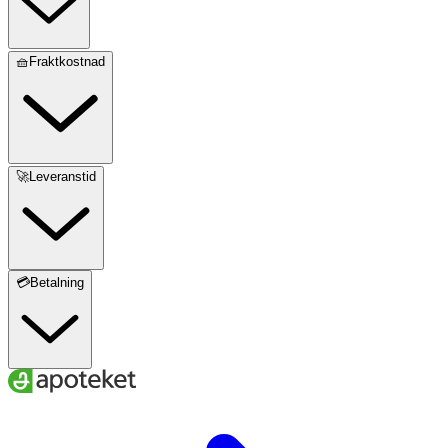
🧺Fraktkostnad
🚀Leveranstid
💳Betalning