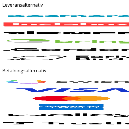
Leveransalternativ
Betalningsalternativ