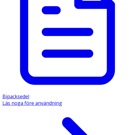
Bipacksedel
Läs noga före användning