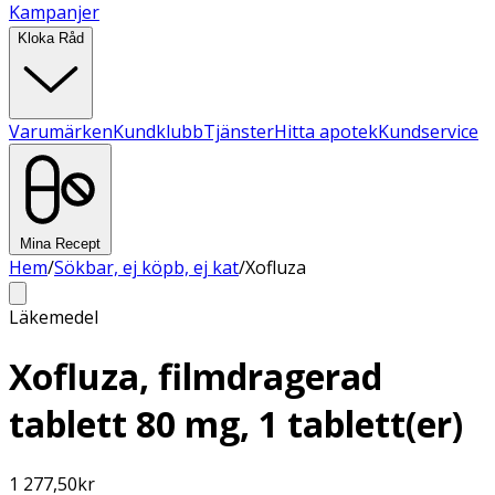
Kampanjer
Kloka Råd
Varumärken
Kundklubb
Tjänster
Hitta apotek
Kundservice
Mina Recept
Hem
/
Sökbar, ej köpb, ej kat
/
Xofluza
Läkemedel
Xofluza, filmdragerad
tablett 80 mg, 1 tablett(er)
1 277,50
kr