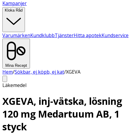
Kampanjer
Kloka Råd
Varumärken
Kundklubb
Tjänster
Hitta apotek
Kundservice
Mina Recept
Hem
/
Sökbar, ej köpb, ej kat
/
XGEVA
Läkemedel
XGEVA, inj-vätska, lösning
120 mg Medartuum AB, 1
styck