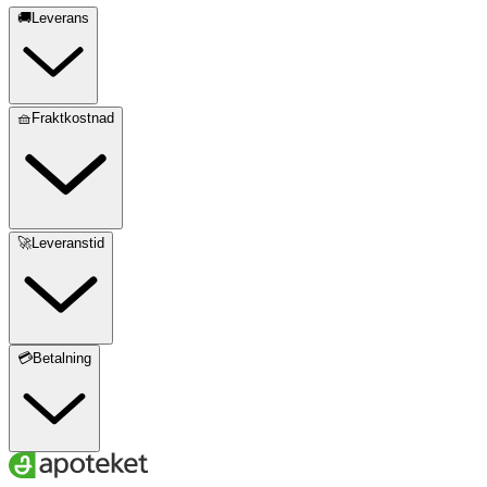
🚚Leverans
🧺Fraktkostnad
🚀Leveranstid
💳Betalning