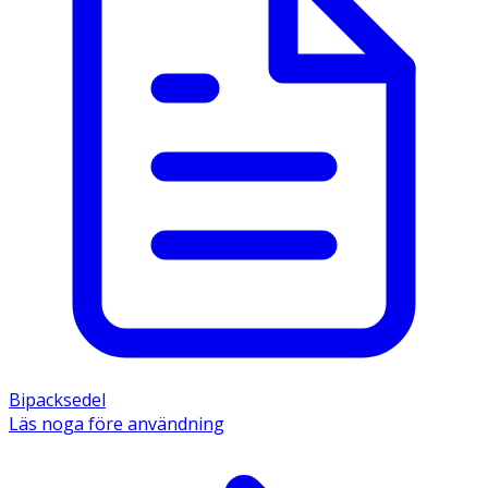
Bipacksedel
Läs noga före användning