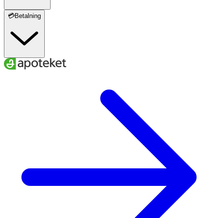
💳Betalning