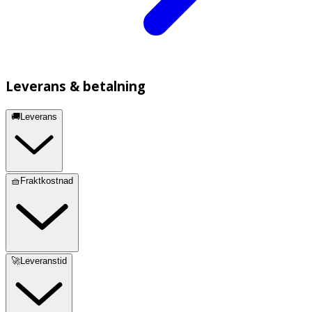
Leverans & betalning
🚚Leverans
🧺Fraktkostnad
🚀Leveranstid