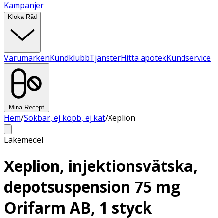
Kampanjer
Kloka Råd
Varumärken
Kundklubb
Tjänster
Hitta apotek
Kundservice
Mina Recept
Hem
/
Sökbar, ej köpb, ej kat
/
Xeplion
Läkemedel
Xeplion, injektionsvätska,
depotsuspension 75 mg
Orifarm AB, 1 styck