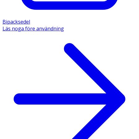
Bipacksedel
Läs noga före användning