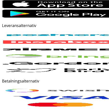
Leveransalternativ
Betalningsalternativ