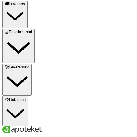
🚚Leverans
🧺Fraktkostnad
🚀Leveranstid
💳Betalning