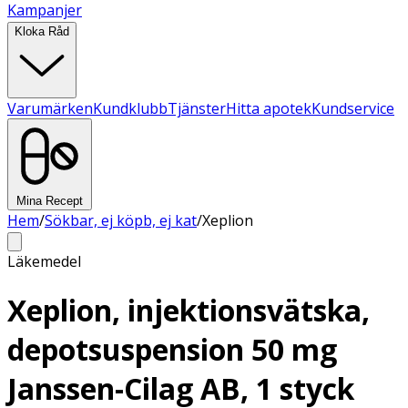
Kampanjer
Kloka Råd
Varumärken
Kundklubb
Tjänster
Hitta apotek
Kundservice
Mina Recept
Hem
/
Sökbar, ej köpb, ej kat
/
Xeplion
Läkemedel
Xeplion, injektionsvätska,
depotsuspension 50 mg
Janssen-Cilag AB, 1 styck