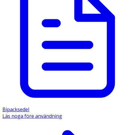
Bipacksedel
Läs noga före användning