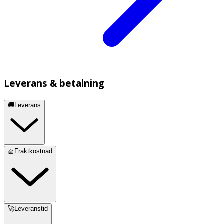
Leverans & betalning
🚚Leverans
🧺Fraktkostnad
🚀Leveranstid