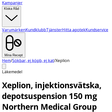
Kampanjer
Kloka Råd
Varumärken
Kundklubb
Tjänster
Hitta apotek
Kundservice
Mina Recept
Hem
/
Sökbar, ej köpb, ej kat
/
Xeplion
Läkemedel
Xeplion, injektionsvätska,
depotsuspension 150 mg
Northern Medical Group