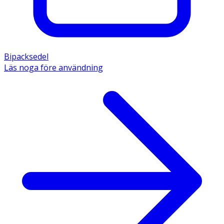
Bipacksedel
Läs noga före användning