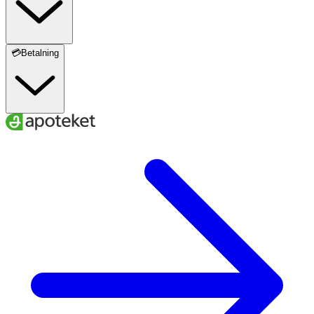
💳Betalning