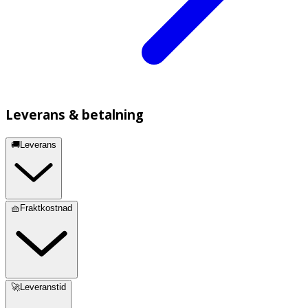
Leverans & betalning
🚚Leverans
🧺Fraktkostnad
🚀Leveranstid