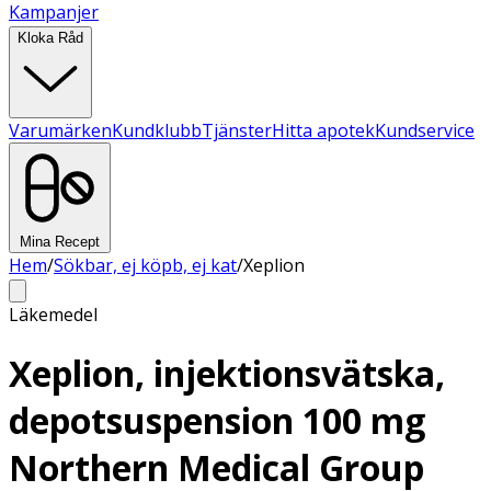
Kampanjer
Kloka Råd
Varumärken
Kundklubb
Tjänster
Hitta apotek
Kundservice
Mina Recept
Hem
/
Sökbar, ej köpb, ej kat
/
Xeplion
Läkemedel
Xeplion, injektionsvätska,
depotsuspension 100 mg
Northern Medical Group