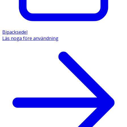
Bipacksedel
Läs noga före användning