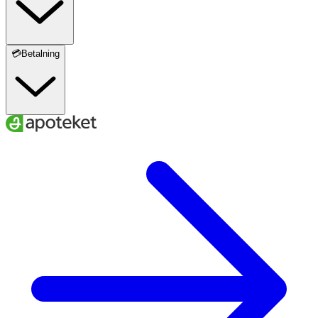
💳Betalning