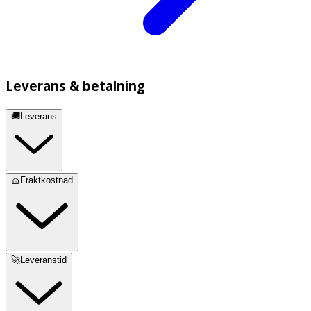
Leverans & betalning
🚚Leverans
🧺Fraktkostnad
🚀Leveranstid