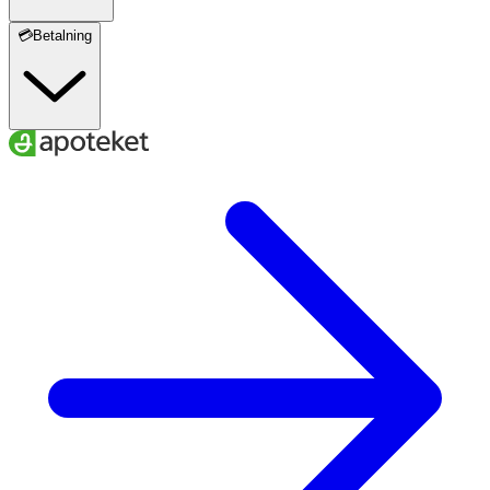
💳Betalning