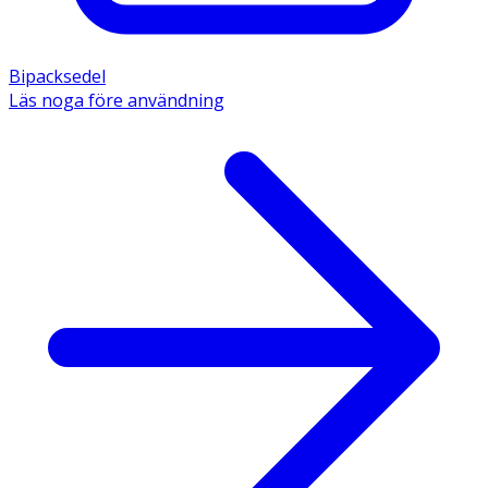
Bipacksedel
Läs noga före användning