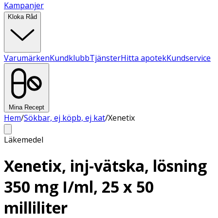
Kampanjer
Kloka Råd
Varumärken
Kundklubb
Tjänster
Hitta apotek
Kundservice
Mina Recept
Hem
/
Sökbar, ej köpb, ej kat
/
Xenetix
Läkemedel
Xenetix, inj-vätska, lösning
350 mg I/ml, 25 x 50
milliliter