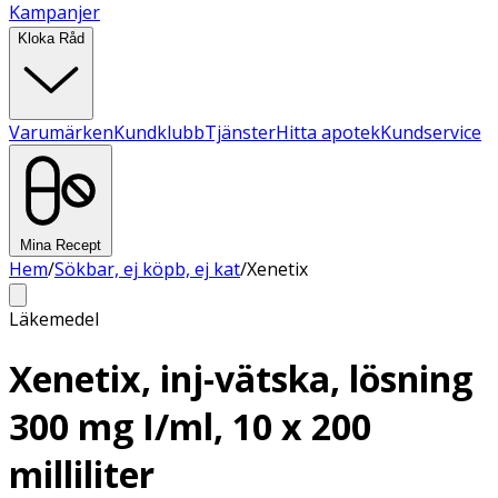
Kampanjer
Kloka Råd
Varumärken
Kundklubb
Tjänster
Hitta apotek
Kundservice
Mina Recept
Hem
/
Sökbar, ej köpb, ej kat
/
Xenetix
Läkemedel
Xenetix, inj-vätska, lösning
300 mg I/ml, 10 x 200
milliliter