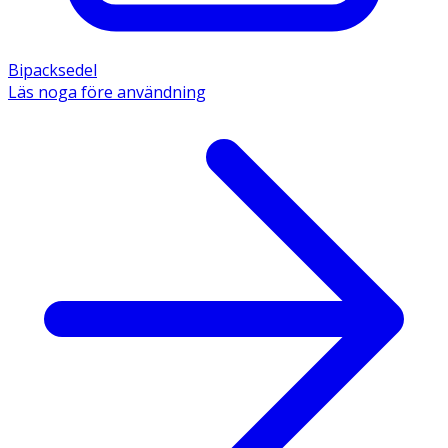
Bipacksedel
Läs noga före användning