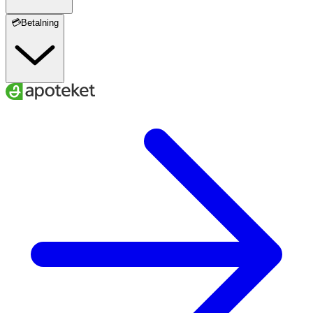
💳Betalning