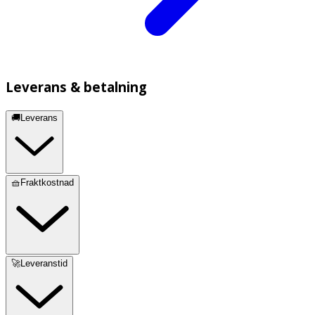
Leverans & betalning
🚚Leverans
🧺Fraktkostnad
🚀Leveranstid