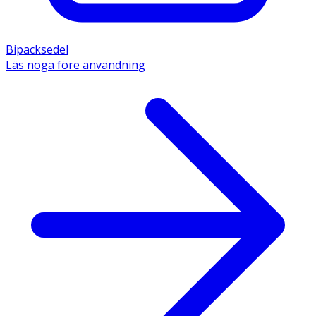
Bipacksedel
Läs noga före användning