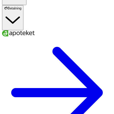
💳Betalning