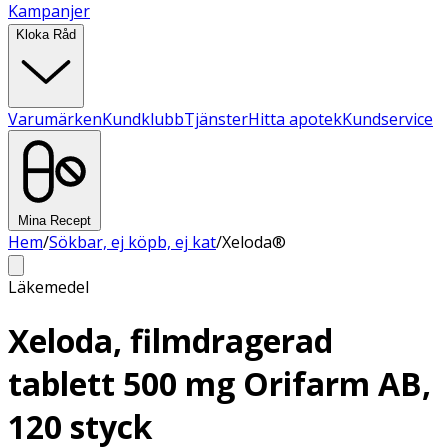
Kampanjer
Kloka Råd
Varumärken
Kundklubb
Tjänster
Hitta apotek
Kundservice
Mina Recept
Hem
/
Sökbar, ej köpb, ej kat
/
Xeloda®
Läkemedel
Xeloda, filmdragerad
tablett 500 mg Orifarm AB,
120 styck