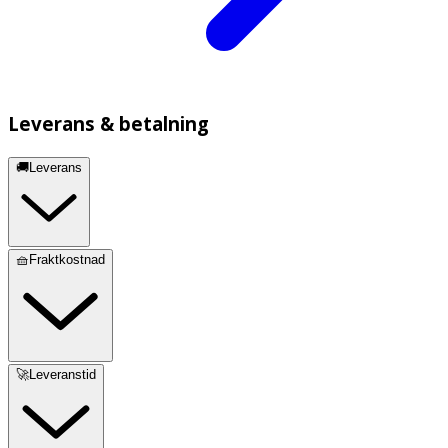
Leverans & betalning
🚚Leverans
🧺Fraktkostnad
🚀Leveranstid