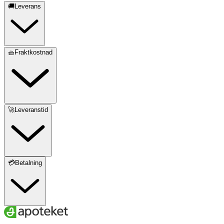
🚚Leverans
🧺Fraktkostnad
🚀Leveranstid
💳Betalning