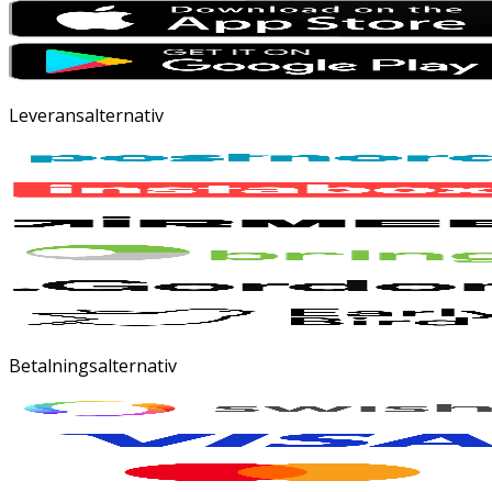
Leveransalternativ
Betalningsalternativ