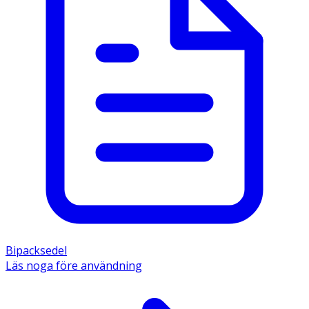
Bipacksedel
Läs noga före användning