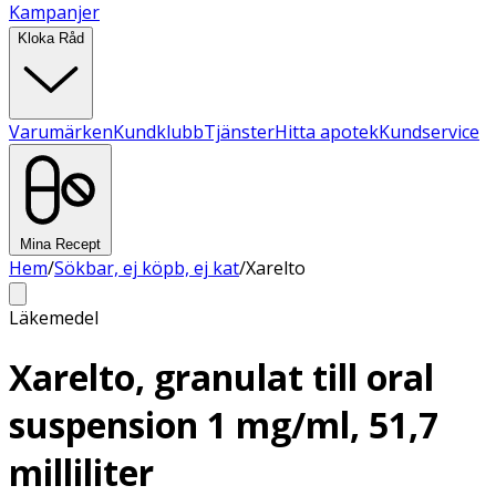
Kampanjer
Kloka Råd
Varumärken
Kundklubb
Tjänster
Hitta apotek
Kundservice
Mina Recept
Hem
/
Sökbar, ej köpb, ej kat
/
Xarelto
Läkemedel
Xarelto, granulat till oral
suspension 1 mg/ml, 51,7
milliliter