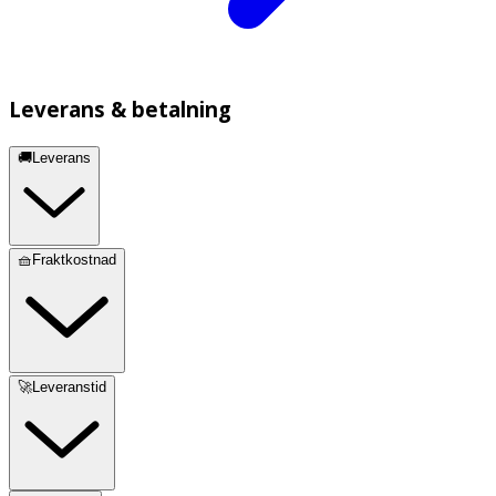
Leverans & betalning
🚚Leverans
🧺Fraktkostnad
🚀Leveranstid