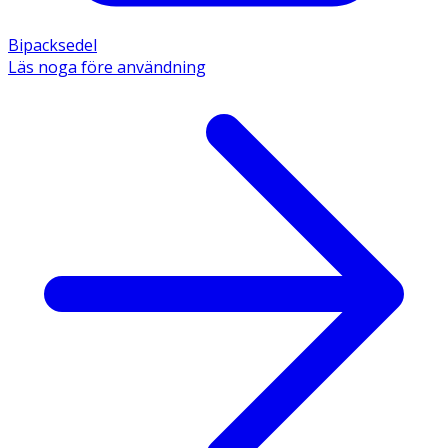
Bipacksedel
Läs noga före användning