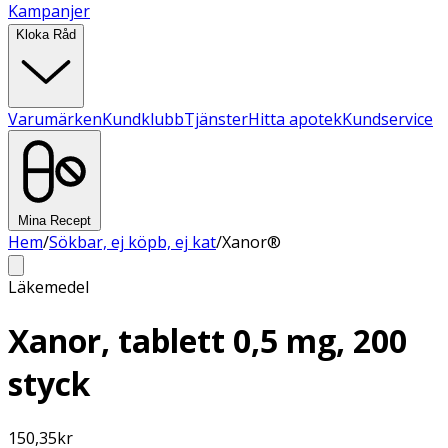
Kampanjer
Kloka Råd
Varumärken
Kundklubb
Tjänster
Hitta apotek
Kundservice
Mina Recept
Hem
/
Sökbar, ej köpb, ej kat
/
Xanor®
Läkemedel
Xanor, tablett 0,5 mg, 200
styck
150,35
kr