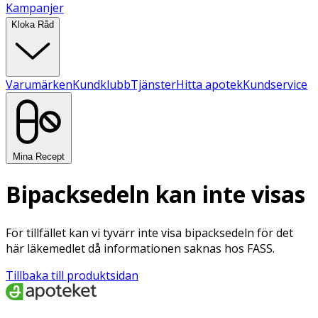
Kampanjer
Kloka Råd
Varumärken
Kundklubb
Tjänster
Hitta apotek
Kundservice
Mina Recept
Bipacksedeln kan inte visas
För tillfället kan vi tyvärr inte visa bipacksedeln för det
här läkemedlet då informationen saknas hos FASS.
Tillbaka till produktsidan