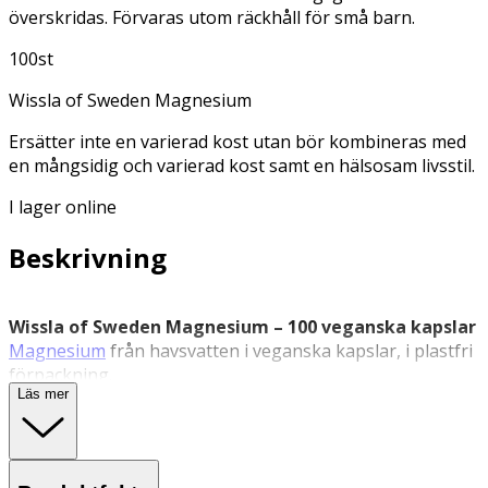
överskridas. Förvaras utom räckhåll för små barn.
100st
Wissla of Sweden Magnesium
Ersätter inte en varierad kost utan bör kombineras med
en mångsidig och varierad kost samt en hälsosam livsstil.
I lager online
Beskrivning
Wissla of Sweden Magnesium – 100 veganska kapslar
Magnesium
från havsvatten i veganska kapslar, i plastfri
förpackning.
Läs mer
Magnesium från Wissla of Sweden är ett kosttillskott
med magnesium utvunnet från havsvatten genom en
skonsam process. Produkten innehåller även naturligt