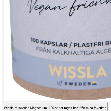
Wissla of sweden Magnesium, 100 st har tagits bort från mina favoriter