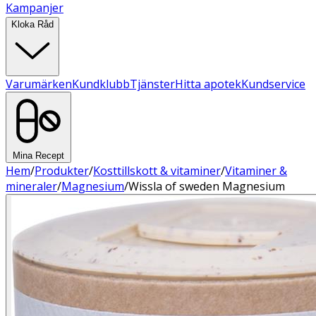
Kampanjer
Kloka Råd
Varumärken
Kundklubb
Tjänster
Hitta apotek
Kundservice
Mina Recept
Hem
/
Produkter
/
Kosttillskott & vitaminer
/
Vitaminer &
mineraler
/
Magnesium
/
Wissla of sweden Magnesium