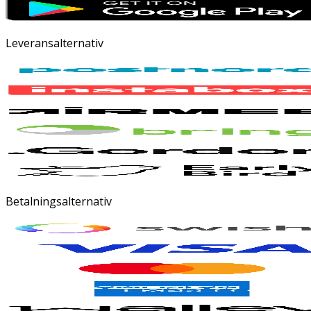
Leveransalternativ
Betalningsalternativ