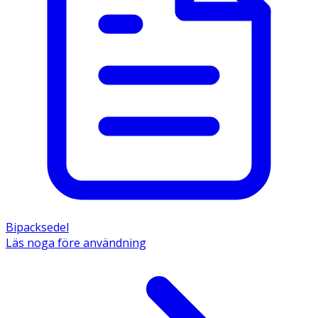
Bipacksedel
Läs noga före användning