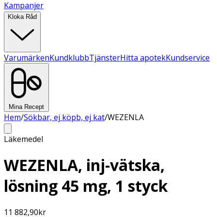
Kampanjer
Kloka Råd
Varumärken
Kundklubb
Tjänster
Hitta apotek
Kundservice
Mina Recept
Hem
/
Sökbar, ej köpb, ej kat
/
WEZENLA
Läkemedel
WEZENLA, inj-vätska,
lösning 45 mg, 1 styck
11 882,90
kr