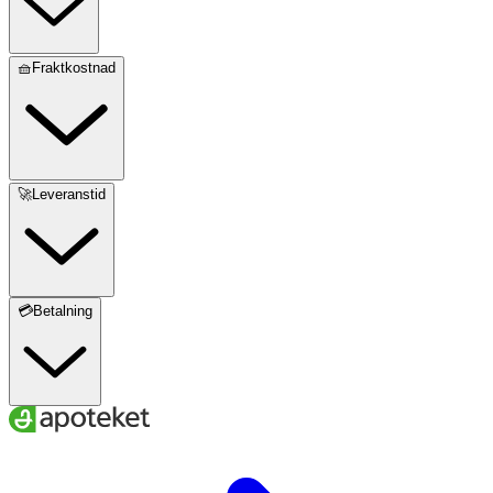
🧺Fraktkostnad
🚀Leveranstid
💳Betalning