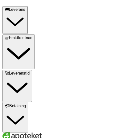
🚚Leverans
🧺Fraktkostnad
🚀Leveranstid
💳Betalning