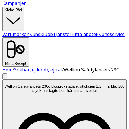
Kampanjer
Kloka Råd
Varumärken
Kundklubb
Tjänster
Hitta apotek
Kundservice
Mina Recept
Hem
/
Sökbar, ej köpb, ej kat
/
Wellion Safetylancets 23G
Wellion Safetylancets 23G, blodprovstagare, stickdjup 2,2 mm, blå, 200
styck har tagits bort från mina favoriter