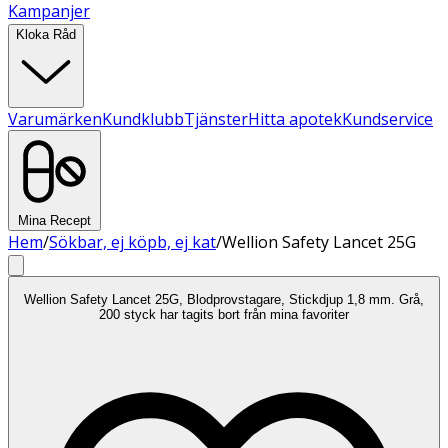
Kampanjer
Kloka Råd
Varumärken
Kundklubb
Tjänster
Hitta apotek
Kundservice
Mina Recept
Hem
/
Sökbar, ej köpb, ej kat
/
Wellion Safety Lancet 25G
Wellion Safety Lancet 25G, Blodprovstagare, Stickdjup 1,8 mm. Grå,
200 styck har tagits bort från mina favoriter