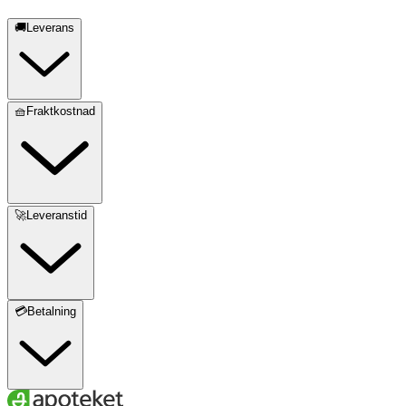
🚚Leverans
🧺Fraktkostnad
🚀Leveranstid
💳Betalning