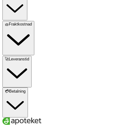
🧺Fraktkostnad
🚀Leveranstid
💳Betalning