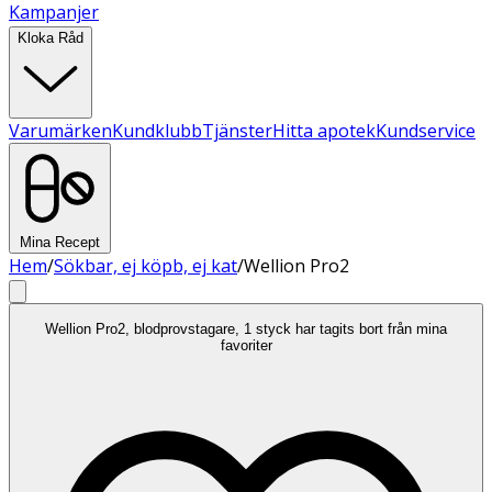
Kampanjer
Kloka Råd
Varumärken
Kundklubb
Tjänster
Hitta apotek
Kundservice
Mina Recept
Hem
/
Sökbar, ej köpb, ej kat
/
Wellion Pro2
Wellion Pro2, blodprovstagare, 1 styck har tagits bort från mina
favoriter