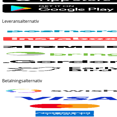
Leveransalternativ
Betalningsalternativ