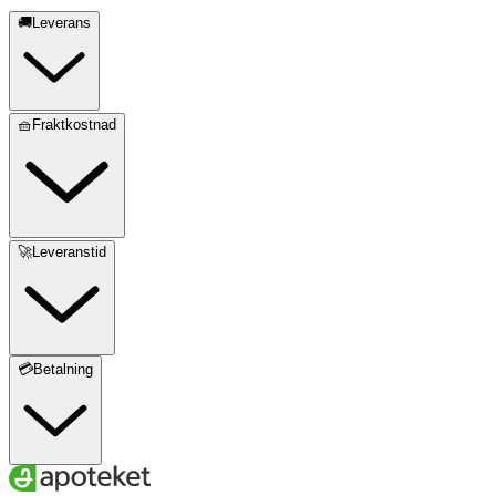
🚚Leverans
🧺Fraktkostnad
🚀Leveranstid
💳Betalning