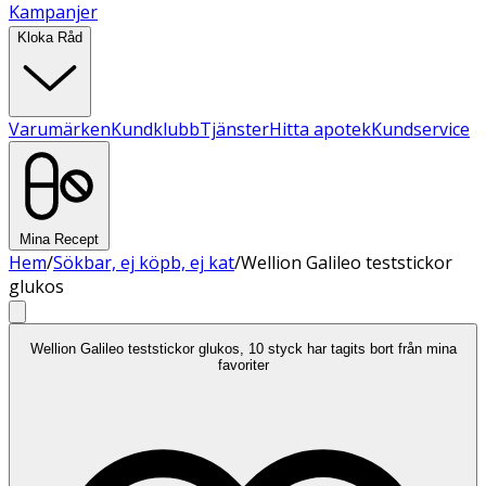
Kampanjer
Kloka Råd
Varumärken
Kundklubb
Tjänster
Hitta apotek
Kundservice
Mina Recept
Hem
/
Sökbar, ej köpb, ej kat
/
Wellion Galileo teststickor
glukos
Wellion Galileo teststickor glukos, 10 styck har tagits bort från mina
favoriter