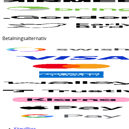
Betalningsalternativ
Köpvillkor