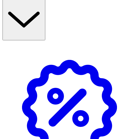
Sverige av Leg. Apotekare och kostexpert.
Användning
- Överdriven konsumtion kan ha laxerande effekt.
- Förvaras torrt, mörkt, svalt.
NÄRINGSDEKLARATION
100 G
%DRI*
Energi
795 kJ/190 kcal
**
Fett
0 g
**
- varav mättat fett
0 g
**
Kolhydrater
89 g
**