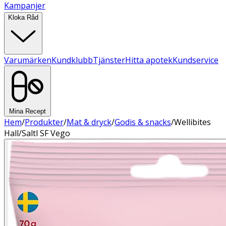
Kampanjer
Kloka Råd
Varumärken
Kundklubb
Tjänster
Hitta apotek
Kundservice
Mina Recept
Hem
/
Produkter
/
Mat & dryck
/
Godis & snacks
/
Wellibites
Hall/Saltl SF Vego