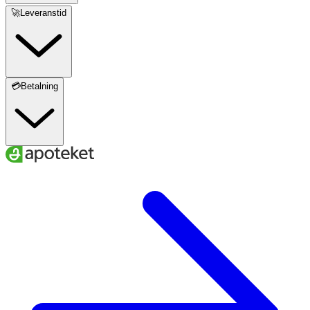
🚀Leveranstid
💳Betalning