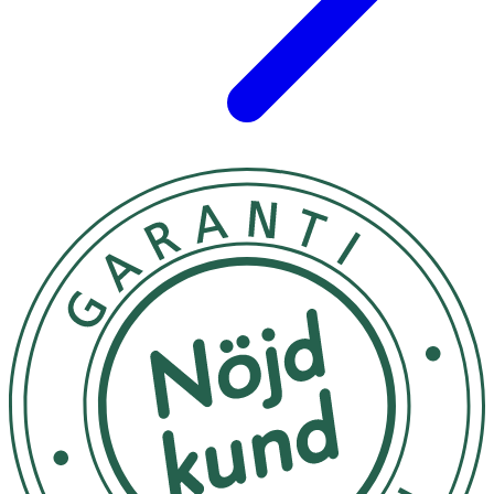
karnaubavax).